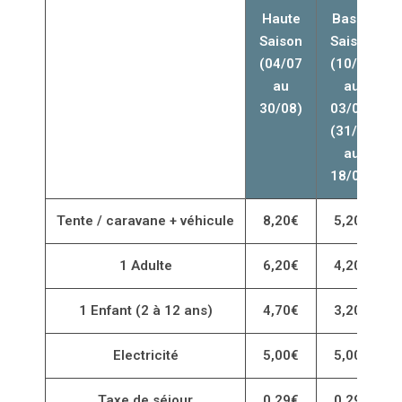
Haute
Basse
Saison
Saison
(04/07
(10/04
au
au
30/08)
03/07)
(31/08
au
18/09)
Tente / caravane + véhicule
8,20€
5,20€
1 Adulte
6,20€
4,20€
1 Enfant (2 à 12 ans)
4,70€
3,20€
Electricité
5,00€
5,00€
Taxe de séjour
0,29€
0,29€