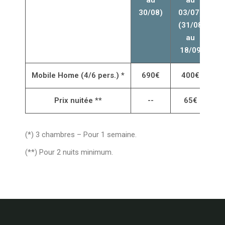
au
au
30/08)
03/07)
(31/08
au
18/09
Mobile Home (4/6 pers.) *
690€
400€
Prix nuitée **
--
65€
(*)
3 chambres – Pour 1 semaine.
(**) Pour 2 nuits minimum.