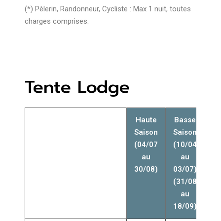
(*) Pèlerin, Randonneur, Cycliste : Max 1 nuit, toutes
charges comprises.
Tente Lodge
Haute
Basse
Saison
Saison
(04/07
(10/04
au
au
30/08)
03/07)
(31/08
au
18/09)