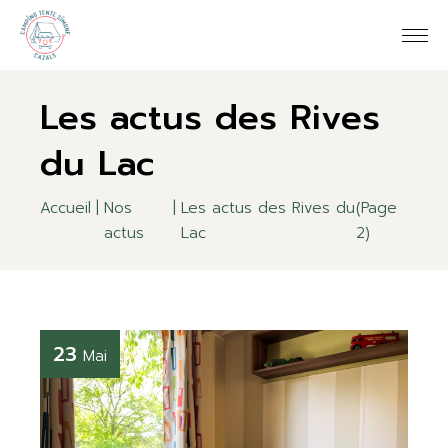
Skip
to
the
content
Les actus des Rives
du Lac
Accueil
Nos
Les actus des Rives du
(Page
actus
Lac
2)
23
Mai