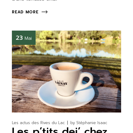
READ MORE
23
Mai
Les actus des Rives du Lac
by
Stéphanie Isaac
Les p’tits dej’ chez