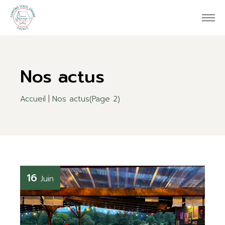
Skip
to
the
content
Nos actus
Accueil
Nos actus
(Page 2)
16
Juin